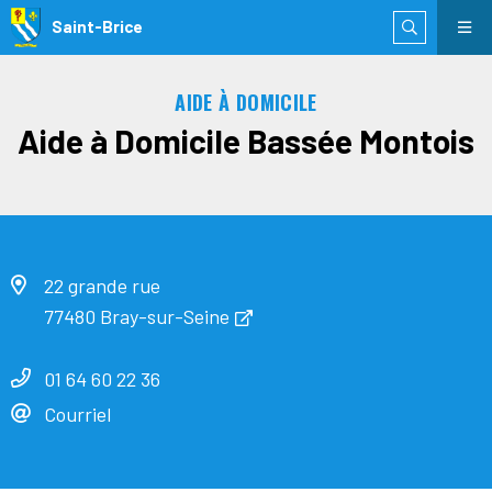
Saint-Brice
AIDE À DOMICILE
Aide à Domicile Bassée Montois
22 grande rue
77480 Bray-sur-Seine
01 64 60 22 36
Courriel